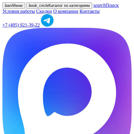
search
Поиск
bars
Меню
book_circle
Каталог
по категориям
Условия работы
Скидки
О компании
Контакты
+7 (495) 921-39-22