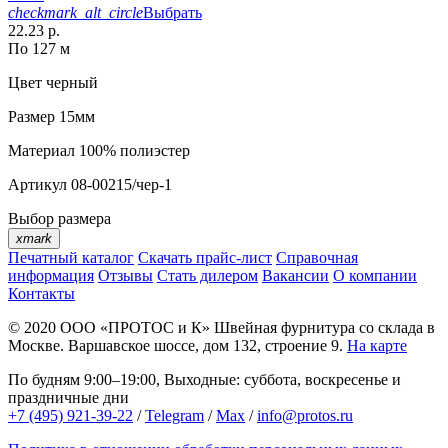
checkmark_alt_circle
Выбрать
22.23 р.
По 127 м
Цвет
черный
Размер
15мм
Материал
100% полиэстер
Артикул
08-00215/чер-1
Выбор размера
xmark
Печатный каталог
Скачать прайс-лист
Справочная
информация
Отзывы
Стать дилером
Вакансии
О компании
Контакты
© 2020
ООО «ПРОТОС и К»
Швейная фурнитура со склада в
Москве.
Варшавское шоссе, дом 132, строение 9.
На карте
По будням 9:00–19:00, Выходные: суббота, воскресенье и
праздничные дни
+7 (495) 921-39-22
/
Telegram
/
Max
/
info@protos.ru