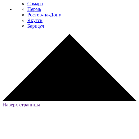
Самара
Пермь
Ростов-на-Дону
Якутск
Барнаул
Наверх страницы