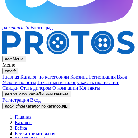
placemark_fill
Волгоград
bars
Меню
Меню
xmark
Главная
Каталог по категориям
Корзина
Регистрация
Вход
Условия работы
Печатный каталог
Скачать прайс-лист
Скидки
Стать дилером
О компании
Контакты
person_crop_circle
Личный кабинет
Регистрация
Вход
book_circle
Каталог
по категориям
Главная
Каталог
Бейка
Бейка трикотажная