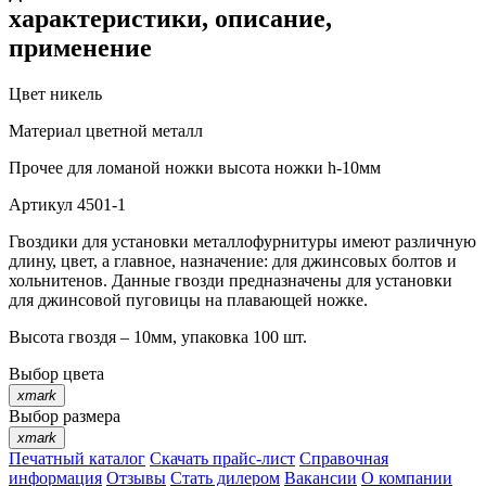
характеристики, описание,
применение
Цвет
никель
Материал
цветной металл
Прочее
для ломаной ножки высота ножки h-10мм
Артикул
4501-1
Гвоздики для установки металлофурнитуры имеют различную
длину, цвет, а главное, назначение: для джинсовых болтов и
хольнитенов. Данные гвозди предназначены для установки
для джинсовой пуговицы на плавающей ножке.
Высота гвоздя – 10мм, упаковка 100 шт.
Выбор цвета
xmark
Выбор размера
xmark
Печатный каталог
Скачать прайс-лист
Справочная
информация
Отзывы
Стать дилером
Вакансии
О компании