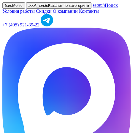
search
Поиск
bars
Меню
book_circle
Каталог
по категориям
Условия работы
Скидки
О компании
Контакты
+7 (495) 921-39-22