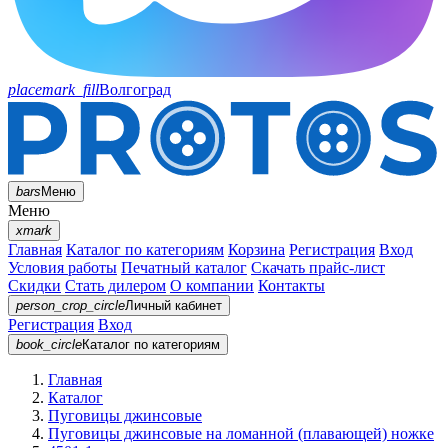
placemark_fill
Волгоград
bars
Меню
Меню
xmark
Главная
Каталог по категориям
Корзина
Регистрация
Вход
Условия работы
Печатный каталог
Скачать прайс-лист
Скидки
Стать дилером
О компании
Контакты
person_crop_circle
Личный кабинет
Регистрация
Вход
book_circle
Каталог
по категориям
Главная
Каталог
Пуговицы джинсовые
Пуговицы джинсовые на ломанной (плавающей) ножке