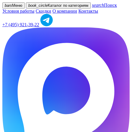
search
Поиск
bars
Меню
book_circle
Каталог
по категориям
Условия работы
Скидки
О компании
Контакты
+7 (495) 921-39-22