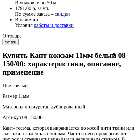
В упаковке по
50 м
1791.00 р. за уп.
По сумме заказа –
скидки
В наличии
Условия
работы и доставки
О товаре
xmark
Купить Кант кожзам 11мм белый 08-
150/00: характеристики, описание,
применение
Цвет
белый
Размер
11мм
Материал
полиуретан дублированный
Артикул
08-150/00
Кант- тесьма, которая выкраивается по косой нити ткани или
экокожи, сложенная пополам. Часто в него продергивают
шнурок и стачивают цепным или челночным стежком. В