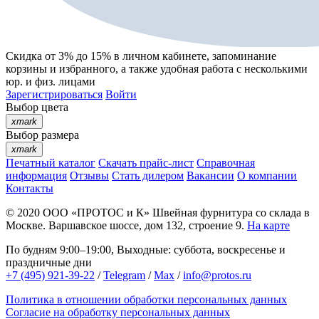
Скидка от 3% до 15%
в личном кабинете, запоминание
корзины
и
избранного
, а также удобная работа с несколькими
юр. и физ. лицами
Зарегистрироваться
Войти
Выбор цвета
xmark
Выбор размера
xmark
Печатный каталог
Скачать прайс-лист
Справочная
информация
Отзывы
Стать дилером
Вакансии
О компании
Контакты
© 2020
ООО «ПРОТОС и К»
Швейная фурнитура со склада в
Москве.
Варшавское шоссе, дом 132, строение 9.
На карте
По будням 9:00–19:00, Выходные: суббота, воскресенье и
праздничные дни
+7 (495) 921-39-22
/
Telegram
/
Max
/
info@protos.ru
Политика в отношении обработки персональных данных
Согласие на обработку персональных данных