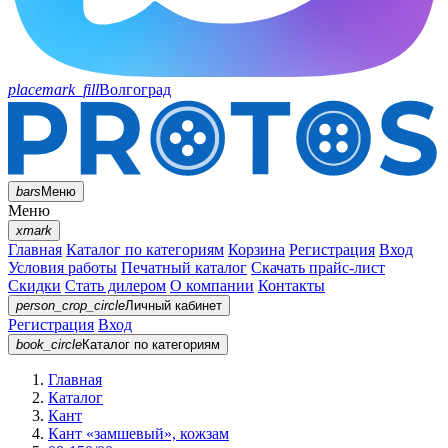
placemark_fill
Волгоград
bars
Меню
Меню
xmark
Главная
Каталог по категориям
Корзина
Регистрация
Вход
Условия работы
Печатный каталог
Скачать прайс-лист
Скидки
Стать дилером
О компании
Контакты
person_crop_circle
Личный кабинет
Регистрация
Вход
book_circle
Каталог
по категориям
Главная
Каталог
Кант
Кант «замшевый», кожзам