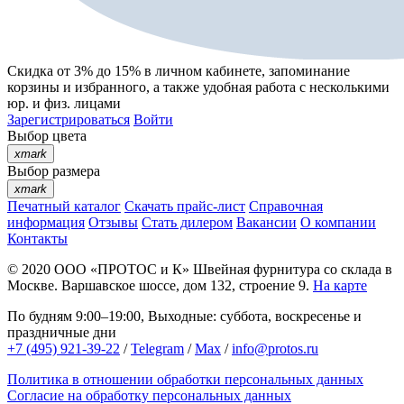
Скидка от 3% до 15%
в личном кабинете, запоминание
корзины
и
избранного
, а также удобная работа с несколькими
юр. и физ. лицами
Зарегистрироваться
Войти
Выбор цвета
xmark
Выбор размера
xmark
Печатный каталог
Скачать прайс-лист
Справочная
информация
Отзывы
Стать дилером
Вакансии
О компании
Контакты
© 2020
ООО «ПРОТОС и К»
Швейная фурнитура со склада в
Москве.
Варшавское шоссе, дом 132, строение 9.
На карте
По будням 9:00–19:00, Выходные: суббота, воскресенье и
праздничные дни
+7 (495) 921-39-22
/
Telegram
/
Max
/
info@protos.ru
Политика в отношении обработки персональных данных
Согласие на обработку персональных данных