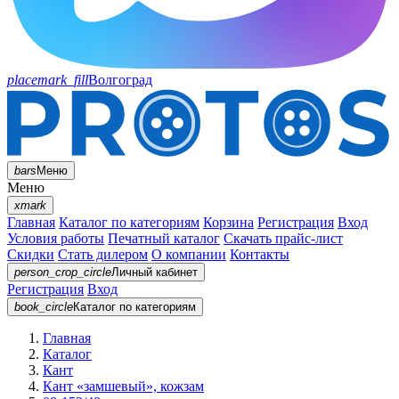
placemark_fill
Волгоград
bars
Меню
Меню
xmark
Главная
Каталог по категориям
Корзина
Регистрация
Вход
Условия работы
Печатный каталог
Скачать прайс-лист
Скидки
Стать дилером
О компании
Контакты
person_crop_circle
Личный кабинет
Регистрация
Вход
book_circle
Каталог
по категориям
Главная
Каталог
Кант
Кант «замшевый», кожзам