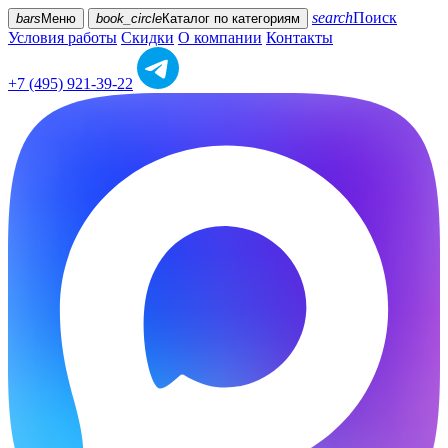
search
Поиск
bars
Меню
book_circle
Каталог
по категориям
Условия работы
Скидки
О компании
Контакты
+7 (495) 921-39-22