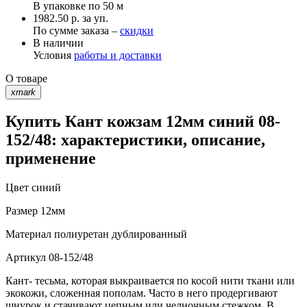
В упаковке по
50 м
1982.50 р. за уп.
По сумме заказа –
скидки
В наличии
Условия
работы и доставки
О товаре
xmark
Купить Кант кожзам 12мм синий 08-
152/48: характеристики, описание,
применение
Цвет
синий
Размер
12мм
Материал
полиуретан дублированный
Артикул
08-152/48
Кант- тесьма, которая выкраивается по косой нити ткани или
экокожи, сложенная пополам. Часто в него продергивают
шнурок и стачивают цепным или челночным стежком. В