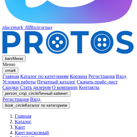
placemark_fill
Волгоград
bars
Меню
Меню
xmark
Главная
Каталог по категориям
Корзина
Регистрация
Вход
Условия работы
Печатный каталог
Скачать прайс-лист
Скидки
Стать дилером
О компании
Контакты
person_crop_circle
Личный кабинет
Регистрация
Вход
book_circle
Каталог
по категориям
Главная
Каталог
Кант
Кант вискозный