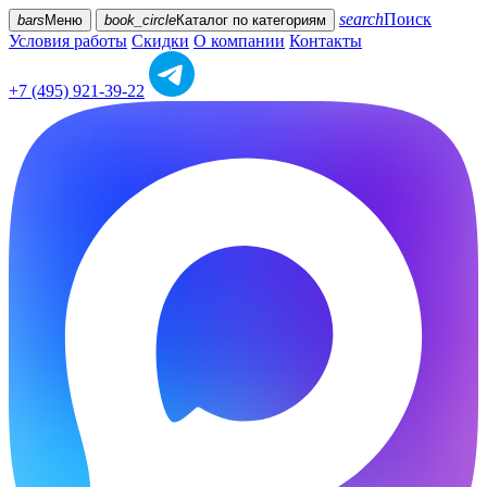
search
Поиск
bars
Меню
book_circle
Каталог
по категориям
Условия работы
Скидки
О компании
Контакты
+7 (495) 921-39-22