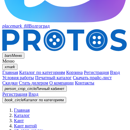
placemark_fill
Волгоград
bars
Меню
Меню
xmark
Главная
Каталог по категориям
Корзина
Регистрация
Вход
Условия работы
Печатный каталог
Скачать прайс-лист
Скидки
Стать дилером
О компании
Контакты
person_crop_circle
Личный кабинет
Регистрация
Вход
book_circle
Каталог
по категориям
Главная
Каталог
Кант
Кант витой