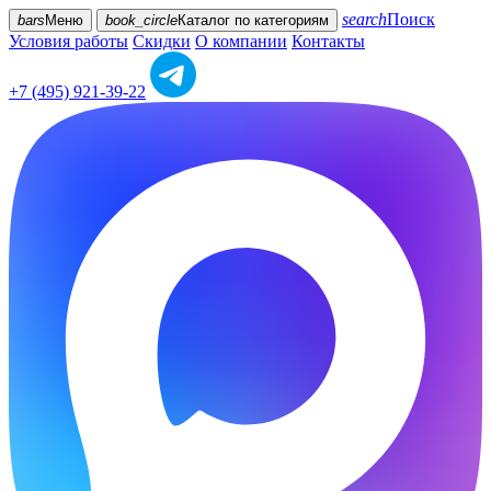
search
Поиск
bars
Меню
book_circle
Каталог
по категориям
Условия работы
Скидки
О компании
Контакты
+7 (495) 921-39-22