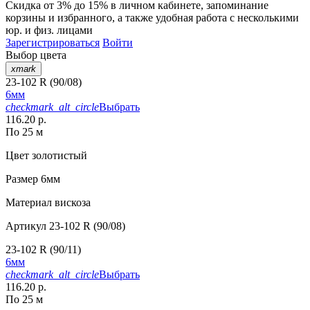
Скидка от 3% до 15%
в личном кабинете, запоминание
корзины
и
избранного
, а также удобная работа с несколькими
юр. и физ. лицами
Зарегистрироваться
Войти
Выбор цвета
xmark
23-102 R (90/08)
6мм
checkmark_alt_circle
Выбрать
116.20 р.
По 25 м
Цвет
золотистый
Размер
6мм
Материал
вискоза
Артикул
23-102 R (90/08)
23-102 R (90/11)
6мм
checkmark_alt_circle
Выбрать
116.20 р.
По 25 м