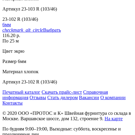
Артикул
23-103 R (103/46)
23-102 R (103/46)
6мм
checkmark_alt_circle
Выбрать
116.20 р.
По 25 м
Цвет
экрю
Размер
6мм
Материал
хлопок
Артикул
23-102 R (103/46)
Печатный каталог
Скачать прайс-лист
Справочная
информация
Отзывы
Стать дилером
Вакансии
О компании
Контакты
© 2020
ООО «ПРОТОС и К»
Швейная фурнитура со склада в
Москве.
Варшавское шоссе, дом 132, строение 9.
На карте
По будням 9:00–19:00, Выходные: суббота, воскресенье и
праздничные дни