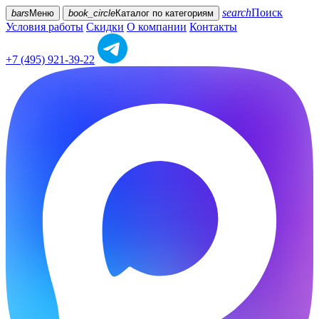
search
Поиск
bars
Меню
book_circle
Каталог
по категориям
Условия работы
Скидки
О компании
Контакты
+7 (495) 921-39-22