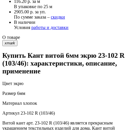
116.20
р.
за м
В упаковке по
25 м
2905.00 р. за уп.
По сумме заказа –
скидки
В наличии
Условия
работы и доставки
О товаре
xmark
Купить Кант витой 6мм экрю 23-102 R
(103/46): характеристики, описание,
применение
Цвет
экрю
Размер
6мм
Материал
хлопок
Артикул
23-102 R (103/46)
Витой кант арт. 23-102 R (103/46) является прекрасным
украшением текстильных изделий для дома. Кант витой