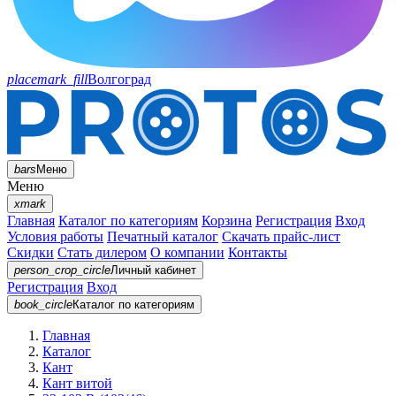
placemark_fill
Волгоград
bars
Меню
Меню
xmark
Главная
Каталог по категориям
Корзина
Регистрация
Вход
Условия работы
Печатный каталог
Скачать прайс-лист
Скидки
Стать дилером
О компании
Контакты
person_crop_circle
Личный кабинет
Регистрация
Вход
book_circle
Каталог
по категориям
Главная
Каталог
Кант
Кант витой