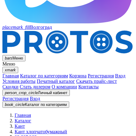
placemark_fill
Волгоград
bars
Меню
Меню
xmark
Главная
Каталог по категориям
Корзина
Регистрация
Вход
Условия работы
Печатный каталог
Скачать прайс-лист
Скидки
Стать дилером
О компании
Контакты
person_crop_circle
Личный кабинет
Регистрация
Вход
book_circle
Каталог
по категориям
Главная
Каталог
Кант
Кант хлопчатобумажный