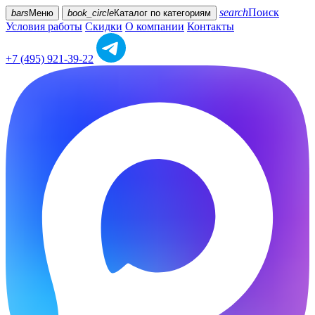
search
Поиск
bars
Меню
book_circle
Каталог
по категориям
Условия работы
Скидки
О компании
Контакты
+7 (495) 921-39-22