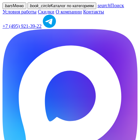
search
Поиск
bars
Меню
book_circle
Каталог
по категориям
Условия работы
Скидки
О компании
Контакты
+7 (495) 921-39-22