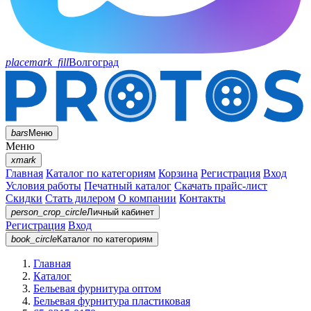
placemark_fill
Волгоград
bars
Меню
Меню
xmark
Главная
Каталог по категориям
Корзина
Регистрация
Вход
Условия работы
Печатный каталог
Скачать прайс-лист
Скидки
Стать дилером
О компании
Контакты
person_crop_circle
Личный кабинет
Регистрация
Вход
book_circle
Каталог
по категориям
Главная
Каталог
Бельевая фурнитура оптом
Бельевая фурнитура пластиковая