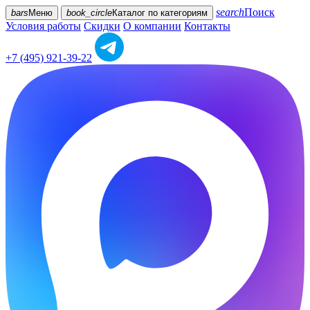
search
Поиск
bars
Меню
book_circle
Каталог
по категориям
Условия работы
Скидки
О компании
Контакты
+7 (495) 921-39-22