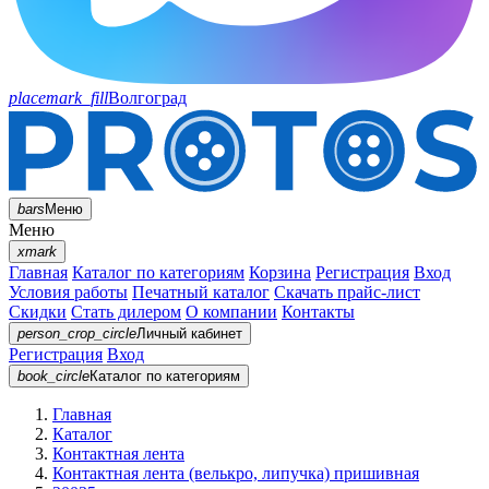
placemark_fill
Волгоград
bars
Меню
Меню
xmark
Главная
Каталог по категориям
Корзина
Регистрация
Вход
Условия работы
Печатный каталог
Скачать прайс-лист
Скидки
Стать дилером
О компании
Контакты
person_crop_circle
Личный кабинет
Регистрация
Вход
book_circle
Каталог
по категориям
Главная
Каталог
Контактная лента
Контактная лента (велькро, липучка) пришивная