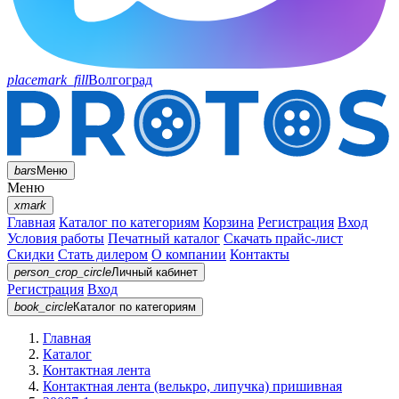
placemark_fill
Волгоград
bars
Меню
Меню
xmark
Главная
Каталог по категориям
Корзина
Регистрация
Вход
Условия работы
Печатный каталог
Скачать прайс-лист
Скидки
Стать дилером
О компании
Контакты
person_crop_circle
Личный кабинет
Регистрация
Вход
book_circle
Каталог
по категориям
Главная
Каталог
Контактная лента
Контактная лента (велькро, липучка) пришивная