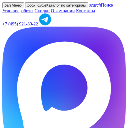
search
Поиск
bars
Меню
book_circle
Каталог
по категориям
Условия работы
Скидки
О компании
Контакты
+7 (495) 921-39-22