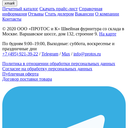
xmark
Печатный каталог
Скачать прайс-лист
Справочная
информация
Отзывы
Стать дилером
Вакансии
О компании
Контакты
© 2020
ООО «ПРОТОС и К»
Швейная фурнитура со склада в
Москве.
Варшавское шоссе, дом 132, строение 9.
На карте
По будням 9:00–19:00, Выходные: суббота, воскресенье и
праздничные дни
+7 (495) 921-39-22
/
Telegram
/
Max
/
info@protos.ru
Политика в отношении обработки персональных данных
Согласие на обработку персональных данных
Публичная оферта
Договор поставки товара