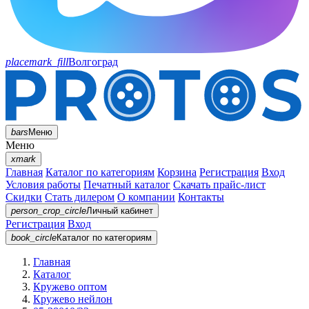
placemark_fill
Волгоград
bars
Меню
Меню
xmark
Главная
Каталог по категориям
Корзина
Регистрация
Вход
Условия работы
Печатный каталог
Скачать прайс-лист
Скидки
Стать дилером
О компании
Контакты
person_crop_circle
Личный кабинет
Регистрация
Вход
book_circle
Каталог
по категориям
Главная
Каталог
Кружево оптом
Кружево нейлон