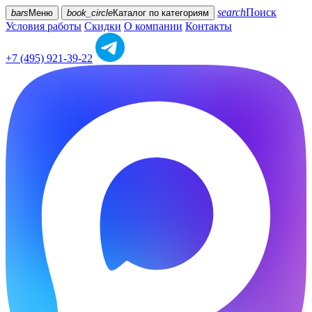
search
Поиск
bars
Меню
book_circle
Каталог
по категориям
Условия работы
Скидки
О компании
Контакты
+7 (495) 921-39-22