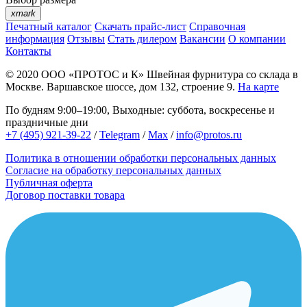
xmark
Печатный каталог
Скачать прайс-лист
Справочная
информация
Отзывы
Стать дилером
Вакансии
О компании
Контакты
© 2020
ООО «ПРОТОС и К»
Швейная фурнитура со склада в
Москве.
Варшавское шоссе, дом 132, строение 9.
На карте
По будням 9:00–19:00, Выходные: суббота, воскресенье и
праздничные дни
+7 (495) 921-39-22
/
Telegram
/
Max
/
info@protos.ru
Политика в отношении обработки персональных данных
Согласие на обработку персональных данных
Публичная оферта
Договор поставки товара