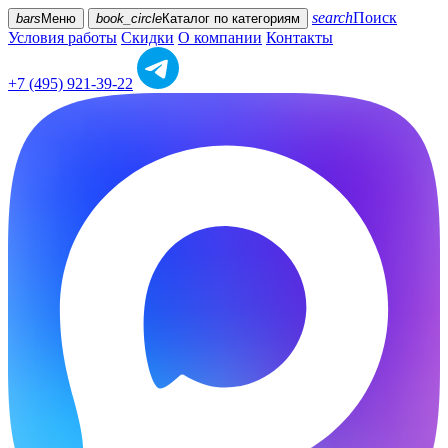
search
Поиск
bars
Меню
book_circle
Каталог
по категориям
Условия работы
Скидки
О компании
Контакты
+7 (495) 921-39-22