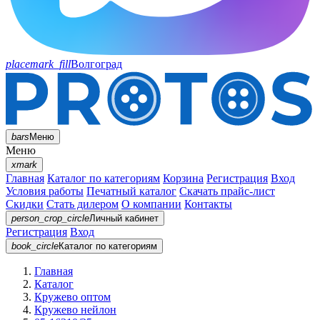
placemark_fill
Волгоград
bars
Меню
Меню
xmark
Главная
Каталог по категориям
Корзина
Регистрация
Вход
Условия работы
Печатный каталог
Скачать прайс-лист
Скидки
Стать дилером
О компании
Контакты
person_crop_circle
Личный кабинет
Регистрация
Вход
book_circle
Каталог
по категориям
Главная
Каталог
Кружево оптом
Кружево нейлон