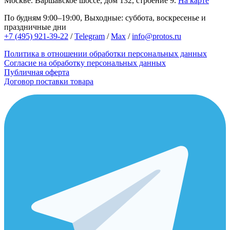
Москве.
Варшавское шоссе, дом 132, строение 9.
На карте
По будням 9:00–19:00, Выходные: суббота, воскресенье и
праздничные дни
+7 (495) 921-39-22
/
Telegram
/
Max
/
info@protos.ru
Политика в отношении обработки персональных данных
Согласие на обработку персональных данных
Публичная оферта
Договор поставки товара