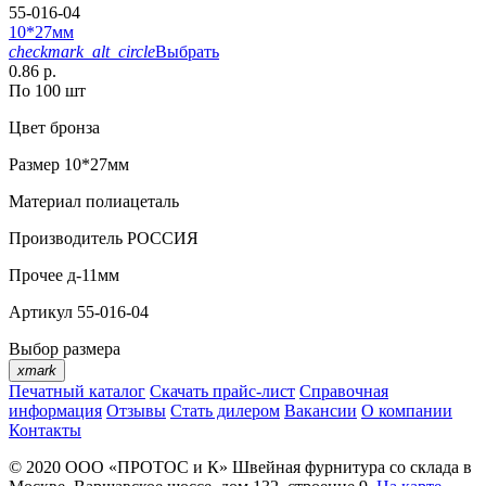
55-016-04
10*27мм
checkmark_alt_circle
Выбрать
0.86 р.
По 100 шт
Цвет
бронза
Размер
10*27мм
Материал
полиацеталь
Производитель
РОССИЯ
Прочее
д-11мм
Артикул
55-016-04
Выбор размера
xmark
Печатный каталог
Скачать прайс-лист
Справочная
информация
Отзывы
Стать дилером
Вакансии
О компании
Контакты
© 2020
ООО «ПРОТОС и К»
Швейная фурнитура со склада в