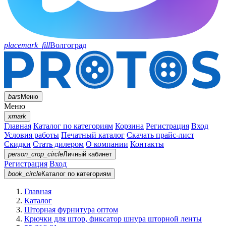
placemark_fill
Волгоград
bars
Меню
Меню
xmark
Главная
Каталог по категориям
Корзина
Регистрация
Вход
Условия работы
Печатный каталог
Скачать прайс-лист
Скидки
Стать дилером
О компании
Контакты
person_crop_circle
Личный кабинет
Регистрация
Вход
book_circle
Каталог
по категориям
Главная
Каталог
Шторная фурнитура оптом
Крючки для штор, фиксатор шнура шторной ленты