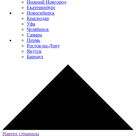
Нижний Новгород
Екатеринбург
Новосибирск
Краснодар
Уфа
Челябинск
Самара
Пермь
Ростов-на-Дону
Якутск
Барнаул
Наверх страницы