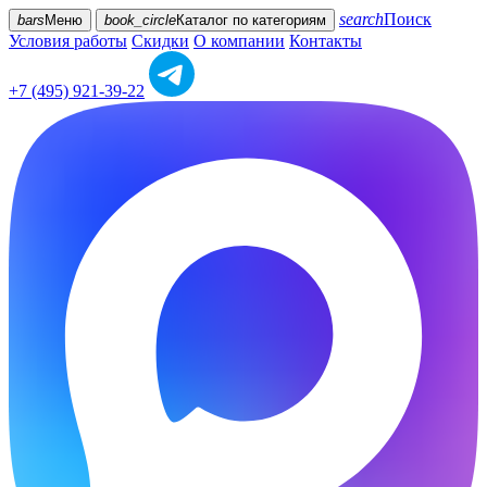
search
Поиск
bars
Меню
book_circle
Каталог
по категориям
Условия работы
Скидки
О компании
Контакты
+7 (495) 921-39-22