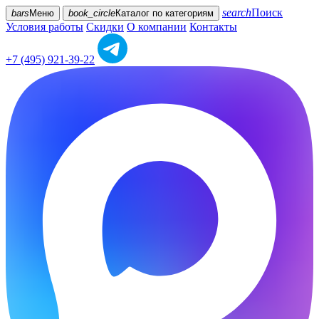
search
Поиск
bars
Меню
book_circle
Каталог
по категориям
Условия работы
Скидки
О компании
Контакты
+7 (495) 921-39-22