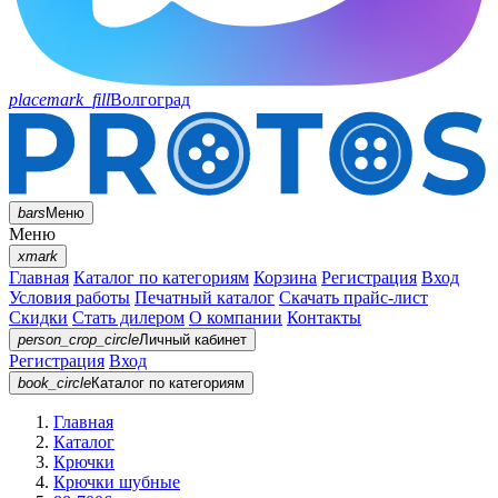
placemark_fill
Волгоград
bars
Меню
Меню
xmark
Главная
Каталог по категориям
Корзина
Регистрация
Вход
Условия работы
Печатный каталог
Скачать прайс-лист
Скидки
Стать дилером
О компании
Контакты
person_crop_circle
Личный кабинет
Регистрация
Вход
book_circle
Каталог
по категориям
Главная
Каталог
Крючки
Крючки шубные