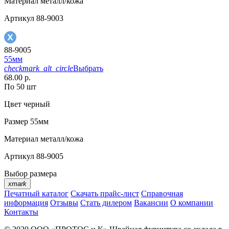
Материал
металл/кожа
Артикул
88-9003
88-9005
55мм
checkmark_alt_circle
Выбрать
68.00 р.
По 50 шт
Цвет
черный
Размер
55мм
Материал
металл/кожа
Артикул
88-9005
Выбор размера
xmark
Печатный каталог
Скачать прайс-лист
Справочная
информация
Отзывы
Стать дилером
Вакансии
О компании
Контакты