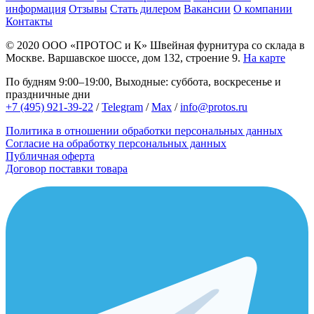
информация
Отзывы
Стать дилером
Вакансии
О компании
Контакты
© 2020
ООО «ПРОТОС и К»
Швейная фурнитура со склада в
Москве.
Варшавское шоссе, дом 132, строение 9.
На карте
По будням 9:00–19:00, Выходные: суббота, воскресенье и
праздничные дни
+7 (495) 921-39-22
/
Telegram
/
Max
/
info@protos.ru
Политика в отношении обработки персональных данных
Согласие на обработку персональных данных
Публичная оферта
Договор поставки товара