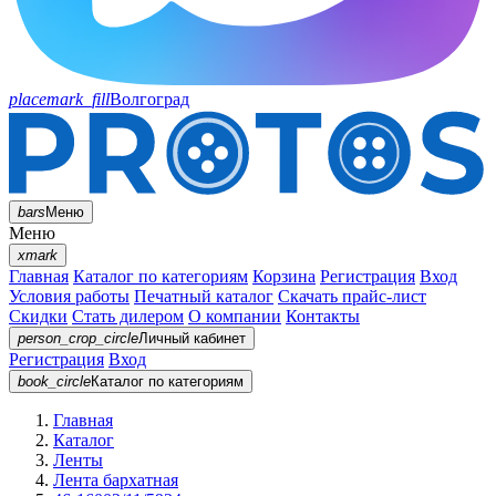
placemark_fill
Волгоград
bars
Меню
Меню
xmark
Главная
Каталог по категориям
Корзина
Регистрация
Вход
Условия работы
Печатный каталог
Скачать прайс-лист
Скидки
Стать дилером
О компании
Контакты
person_crop_circle
Личный кабинет
Регистрация
Вход
book_circle
Каталог
по категориям
Главная
Каталог
Ленты
Лента бархатная