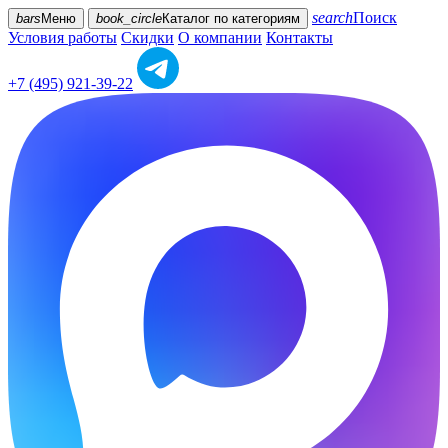
search
Поиск
bars
Меню
book_circle
Каталог
по категориям
Условия работы
Скидки
О компании
Контакты
+7 (495) 921-39-22