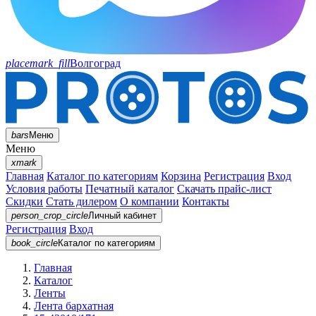
placemark_fill
Волгоград
bars
Меню
Меню
xmark
Главная
Каталог по категориям
Корзина
Регистрация
Вход
Условия работы
Печатный каталог
Скачать прайс-лист
Скидки
Стать дилером
О компании
Контакты
person_crop_circle
Личный кабинет
Регистрация
Вход
book_circle
Каталог
по категориям
Главная
Каталог
Ленты
Лента бархатная