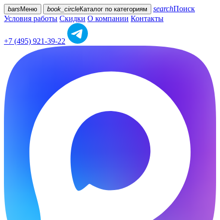
search
Поиск
bars
Меню
book_circle
Каталог
по категориям
Условия работы
Скидки
О компании
Контакты
+7 (495) 921-39-22