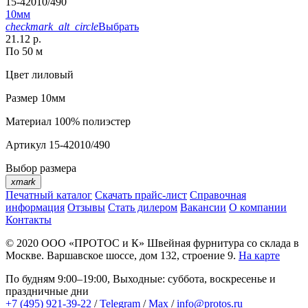
15-42010/490
10мм
checkmark_alt_circle
Выбрать
21.12 р.
По 50 м
Цвет
лиловый
Размер
10мм
Материал
100% полиэстер
Артикул
15-42010/490
Выбор размера
xmark
Печатный каталог
Скачать прайс-лист
Справочная
информация
Отзывы
Стать дилером
Вакансии
О компании
Контакты
© 2020
ООО «ПРОТОС и К»
Швейная фурнитура со склада в
Москве.
Варшавское шоссе, дом 132, строение 9.
На карте
По будням 9:00–19:00, Выходные: суббота, воскресенье и
праздничные дни
+7 (495) 921-39-22
/
Telegram
/
Max
/
info@protos.ru