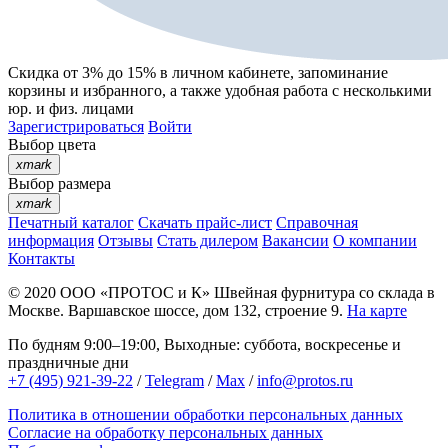
Скидка от 3% до 15%
в личном кабинете, запоминание
корзины
и
избранного
, а также удобная работа с несколькими
юр. и физ. лицами
Зарегистрироваться
Войти
Выбор цвета
xmark
Выбор размера
xmark
Печатный каталог
Скачать прайс-лист
Справочная
информация
Отзывы
Стать дилером
Вакансии
О компании
Контакты
© 2020
ООО «ПРОТОС и К»
Швейная фурнитура со склада в
Москве.
Варшавское шоссе, дом 132, строение 9.
На карте
По будням 9:00–19:00, Выходные: суббота, воскресенье и
праздничные дни
+7 (495) 921-39-22
/
Telegram
/
Max
/
info@protos.ru
Политика в отношении обработки персональных данных
Согласие на обработку персональных данных