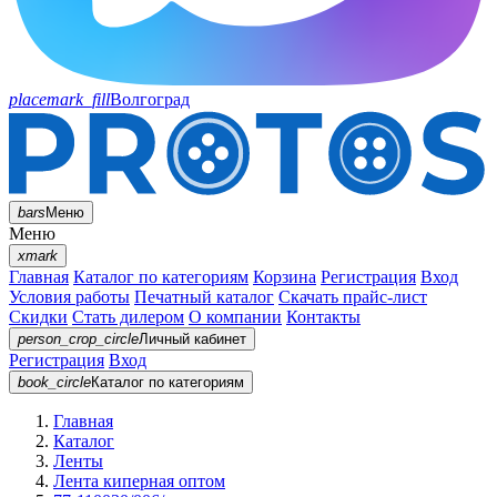
placemark_fill
Волгоград
bars
Меню
Меню
xmark
Главная
Каталог по категориям
Корзина
Регистрация
Вход
Условия работы
Печатный каталог
Скачать прайс-лист
Скидки
Стать дилером
О компании
Контакты
person_crop_circle
Личный кабинет
Регистрация
Вход
book_circle
Каталог
по категориям
Главная
Каталог
Ленты
Лента киперная оптом