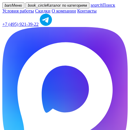
search
Поиск
bars
Меню
book_circle
Каталог
по категориям
Условия работы
Скидки
О компании
Контакты
+7 (495) 921-39-22