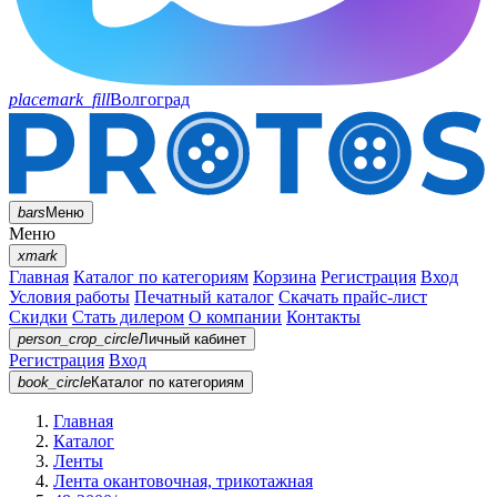
placemark_fill
Волгоград
bars
Меню
Меню
xmark
Главная
Каталог по категориям
Корзина
Регистрация
Вход
Условия работы
Печатный каталог
Скачать прайс-лист
Скидки
Стать дилером
О компании
Контакты
person_crop_circle
Личный кабинет
Регистрация
Вход
book_circle
Каталог
по категориям
Главная
Каталог
Ленты
Лента окантовочная, трикотажная