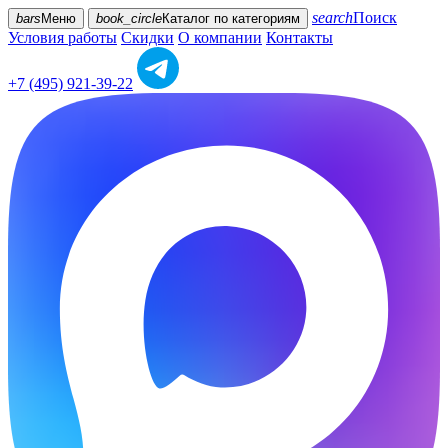
search
Поиск
bars
Меню
book_circle
Каталог
по категориям
Условия работы
Скидки
О компании
Контакты
+7 (495) 921-39-22