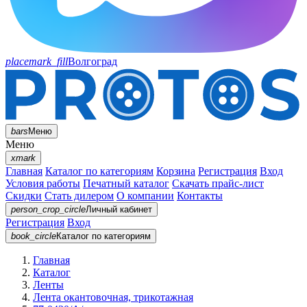
placemark_fill
Волгоград
bars
Меню
Меню
xmark
Главная
Каталог по категориям
Корзина
Регистрация
Вход
Условия работы
Печатный каталог
Скачать прайс-лист
Скидки
Стать дилером
О компании
Контакты
person_crop_circle
Личный кабинет
Регистрация
Вход
book_circle
Каталог
по категориям
Главная
Каталог
Ленты
Лента окантовочная, трикотажная