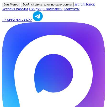
search
Поиск
bars
Меню
book_circle
Каталог
по категориям
Условия работы
Скидки
О компании
Контакты
+7 (495) 921-39-22