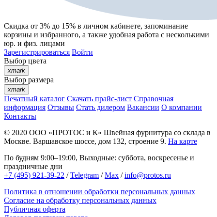
Скидка от 3% до 15%
в личном кабинете, запоминание
корзины
и
избранного
, а также удобная работа с несколькими
юр. и физ. лицами
Зарегистрироваться
Войти
Выбор цвета
xmark
Выбор размера
xmark
Печатный каталог
Скачать прайс-лист
Справочная
информация
Отзывы
Стать дилером
Вакансии
О компании
Контакты
© 2020
ООО «ПРОТОС и К»
Швейная фурнитура со склада в
Москве.
Варшавское шоссе, дом 132, строение 9.
На карте
По будням 9:00–19:00, Выходные: суббота, воскресенье и
праздничные дни
+7 (495) 921-39-22
/
Telegram
/
Max
/
info@protos.ru
Политика в отношении обработки персональных данных
Согласие на обработку персональных данных
Публичная оферта