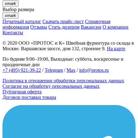
xmark
Выбор размера
xmark
Печатный каталог
Скачать прайс-лист
Справочная
информация
Отзывы
Стать дилером
Вакансии
О компании
Контакты
© 2020
ООО «ПРОТОС и К»
Швейная фурнитура со склада в
Москве.
Варшавское шоссе, дом 132, строение 9.
На карте
По будням 9:00–19:00, Выходные: суббота, воскресенье и
праздничные дни
+7 (495) 921-39-22
/
Telegram
/
Max
/
info@protos.ru
Политика в отношении обработки персональных данных
Согласие на обработку персональных данных
Публичная оферта
Договор поставки товара