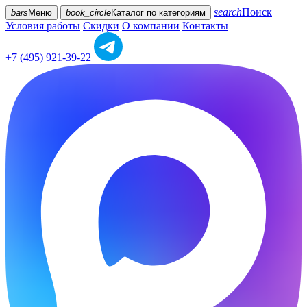
search
Поиск
bars
Меню
book_circle
Каталог
по категориям
Условия работы
Скидки
О компании
Контакты
+7 (495) 921-39-22