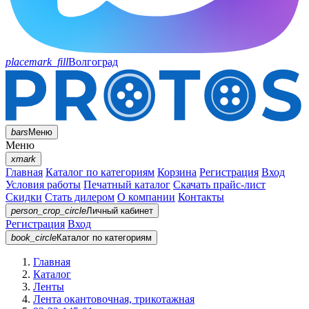
placemark_fill
Волгоград
bars
Меню
Меню
xmark
Главная
Каталог по категориям
Корзина
Регистрация
Вход
Условия работы
Печатный каталог
Скачать прайс-лист
Скидки
Стать дилером
О компании
Контакты
person_crop_circle
Личный кабинет
Регистрация
Вход
book_circle
Каталог
по категориям
Главная
Каталог
Ленты
Лента окантовочная, трикотажная