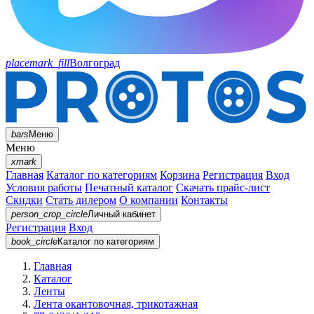
placemark_fill
Волгоград
bars
Меню
Меню
xmark
Главная
Каталог по категориям
Корзина
Регистрация
Вход
Условия работы
Печатный каталог
Скачать прайс-лист
Скидки
Стать дилером
О компании
Контакты
person_crop_circle
Личный кабинет
Регистрация
Вход
book_circle
Каталог
по категориям
Главная
Каталог
Ленты
Лента окантовочная, трикотажная