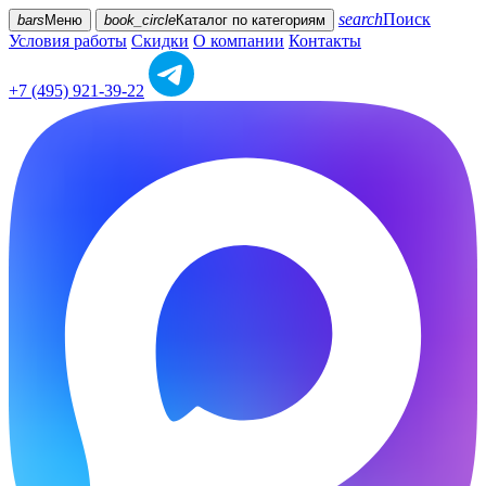
search
Поиск
bars
Меню
book_circle
Каталог
по категориям
Условия работы
Скидки
О компании
Контакты
+7 (495) 921-39-22