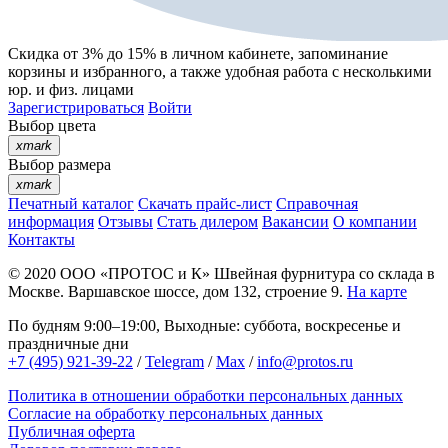
Скидка от 3% до 15%
в личном кабинете, запоминание
корзины
и
избранного
, а также удобная работа с несколькими
юр. и физ. лицами
Зарегистрироваться
Войти
Выбор цвета
xmark
Выбор размера
xmark
Печатный каталог
Скачать прайс-лист
Справочная
информация
Отзывы
Стать дилером
Вакансии
О компании
Контакты
© 2020
ООО «ПРОТОС и К»
Швейная фурнитура со склада в
Москве.
Варшавское шоссе, дом 132, строение 9.
На карте
По будням 9:00–19:00, Выходные: суббота, воскресенье и
праздничные дни
+7 (495) 921-39-22
/
Telegram
/
Max
/
info@protos.ru
Политика в отношении обработки персональных данных
Согласие на обработку персональных данных
Публичная оферта