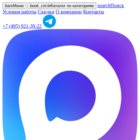
search
Поиск
bars
Меню
book_circle
Каталог
по категориям
Условия работы
Скидки
О компании
Контакты
+7 (495) 921-39-22