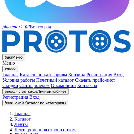
placemark_fill
Волгоград
bars
Меню
Меню
xmark
Главная
Каталог по категориям
Корзина
Регистрация
Вход
Условия работы
Печатный каталог
Скачать прайс-лист
Скидки
Стать дилером
О компании
Контакты
person_crop_circle
Личный кабинет
Регистрация
Вход
book_circle
Каталог
по категориям
Главная
Каталог
Ленты
Лента ременная стропа оптом