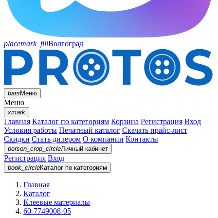
placemark_fill
Волгоград
bars
Меню
Меню
xmark
Главная
Каталог по категориям
Корзина
Регистрация
Вход
Условия работы
Печатный каталог
Скачать прайс-лист
Скидки
Стать дилером
О компании
Контакты
person_crop_circle
Личный кабинет
Регистрация
Вход
book_circle
Каталог
по категориям
Главная
Каталог
Клеевые материалы
60-7749008-05