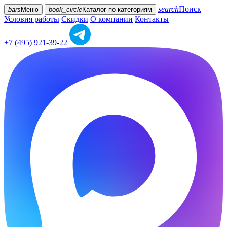
search
Поиск
bars
Меню
book_circle
Каталог
по категориям
Условия работы
Скидки
О компании
Контакты
+7 (495) 921-39-22