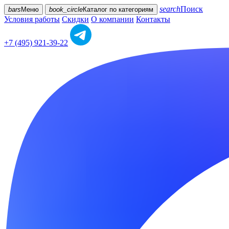
search
Поиск
bars
Меню
book_circle
Каталог
по категориям
Условия работы
Скидки
О компании
Контакты
+7 (495) 921-39-22