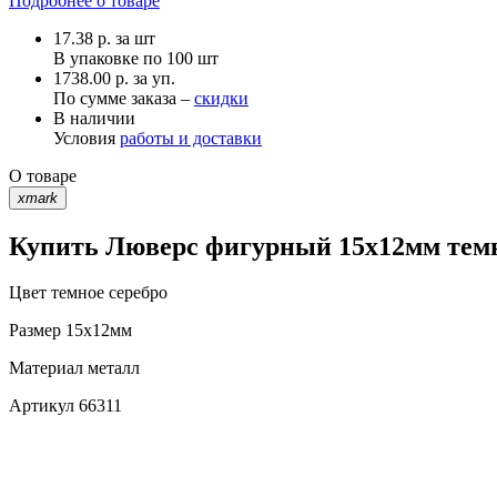
Подробнее о товаре
17.38
р.
за шт
В упаковке по
100 шт
1738.00 р. за уп.
По сумме заказа –
скидки
В наличии
Условия
работы и доставки
О товаре
xmark
Купить Люверс фигурный 15х12мм темно
Цвет
темное серебро
Размер
15х12мм
Материал
металл
Артикул
66311