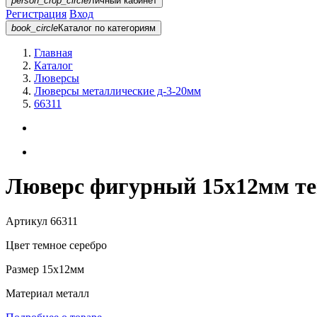
person_crop_circle
Личный кабинет
Регистрация
Вход
book_circle
Каталог
по категориям
Главная
Каталог
Люверсы
Люверсы металлические д-3-20мм
66311
Люверс фигурный 15х12мм тем
Артикул
66311
Цвет
темное серебро
Размер
15х12мм
Материал
металл