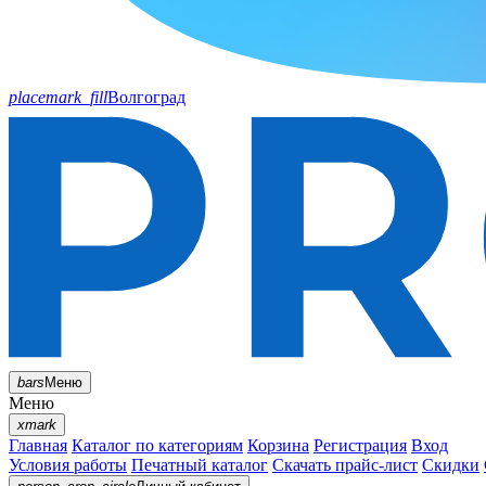
placemark_fill
Волгоград
bars
Меню
Меню
xmark
Главная
Каталог по категориям
Корзина
Регистрация
Вход
Условия работы
Печатный каталог
Скачать прайс-лист
Скидки