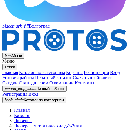
placemark_fill
Волгоград
bars
Меню
Меню
xmark
Главная
Каталог по категориям
Корзина
Регистрация
Вход
Условия работы
Печатный каталог
Скачать прайс-лист
Скидки
Стать дилером
О компании
Контакты
person_crop_circle
Личный кабинет
Регистрация
Вход
book_circle
Каталог
по категориям
Главная
Каталог
Люверсы
Люверсы металлические д-3-20мм