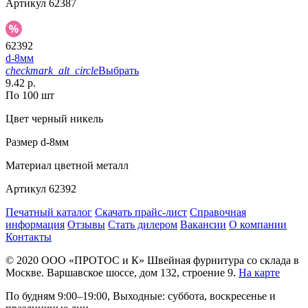
Артикул
62387
62392
d-8мм
checkmark_alt_circle
Выбрать
9.42 р.
По 100 шт
Цвет
черный никель
Размер
d-8мм
Материал
цветной металл
Артикул
62392
Печатный каталог
Скачать прайс-лист
Справочная
информация
Отзывы
Стать дилером
Вакансии
О компании
Контакты
© 2020
ООО «ПРОТОС и К»
Швейная фурнитура со склада в
Москве.
Варшавское шоссе, дом 132, строение 9.
На карте
По будням 9:00–19:00, Выходные: суббота, воскресенье и