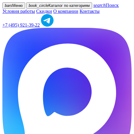
search
Поиск
bars
Меню
book_circle
Каталог
по категориям
Условия работы
Скидки
О компании
Контакты
+7 (495) 921-39-22