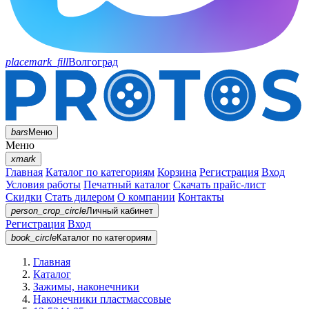
placemark_fill
Волгоград
bars
Меню
Меню
xmark
Главная
Каталог по категориям
Корзина
Регистрация
Вход
Условия работы
Печатный каталог
Скачать прайс-лист
Скидки
Стать дилером
О компании
Контакты
person_crop_circle
Личный кабинет
Регистрация
Вход
book_circle
Каталог
по категориям
Главная
Каталог
Зажимы, наконечники
Наконечники пластмассовые