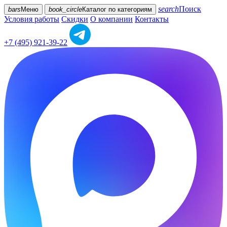
search
Поиск
bars
Меню
book_circle
Каталог
по категориям
Условия работы
Скидки
О компании
Контакты
+7 (495) 921-39-22