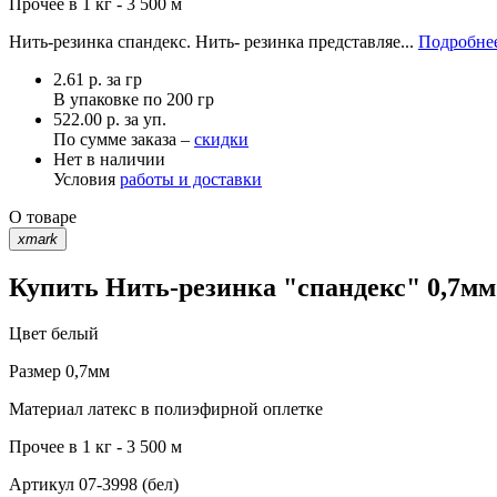
Прочее
в 1 кг - 3 500 м
Нить-резинка спандекс. Нить- резинка представляе...
Подробнее
2.61
р.
за гр
В упаковке по
200 гр
522.00 р. за уп.
По сумме заказа –
скидки
Нет в наличии
Условия
работы и доставки
О товаре
xmark
Купить Нить-резинка "спандекс" 0,7мм 
Цвет
белый
Размер
0,7мм
Материал
латекс в полиэфирной оплетке
Прочее
в 1 кг - 3 500 м
Артикул
07-3998 (бел)