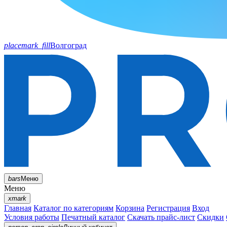
placemark_fill
Волгоград
bars
Меню
Меню
xmark
Главная
Каталог по категориям
Корзина
Регистрация
Вход
Условия работы
Печатный каталог
Скачать прайс-лист
Скидки