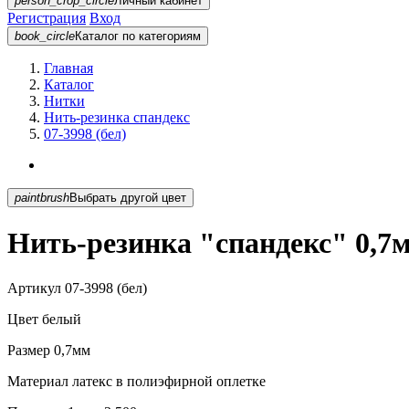
person_crop_circle
Личный кабинет
Регистрация
Вход
book_circle
Каталог
по категориям
Главная
Каталог
Нитки
Нить-резинка спандекс
07-3998 (бел)
paintbrush
Выбрать другой цвет
Нить-резинка "спандекс" 0,7м
Артикул
07-3998 (бел)
Цвет
белый
Размер
0,7мм
Материал
латекс в полиэфирной оплетке