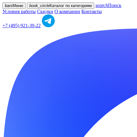
search
Поиск
bars
Меню
book_circle
Каталог
по категориям
Условия работы
Скидки
О компании
Контакты
+7 (495) 921-39-22