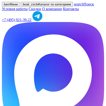
search
Поиск
bars
Меню
book_circle
Каталог
по категориям
Условия работы
Скидки
О компании
Контакты
+7 (495) 921-39-22