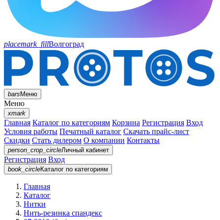
placemark_fill
Волгоград
bars
Меню
Меню
xmark
Главная
Каталог по категориям
Корзина
Регистрация
Вход
Условия работы
Печатный каталог
Скачать прайс-лист
Скидки
Стать дилером
О компании
Контакты
person_crop_circle
Личный кабинет
Регистрация
Вход
book_circle
Каталог
по категориям
Главная
Каталог
Нитки
Нить-резинка спандекс