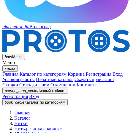
placemark_fill
Волгоград
bars
Меню
Меню
xmark
Главная
Каталог по категориям
Корзина
Регистрация
Вход
Условия работы
Печатный каталог
Скачать прайс-лист
Скидки
Стать дилером
О компании
Контакты
person_crop_circle
Личный кабинет
Регистрация
Вход
book_circle
Каталог
по категориям
Главная
Каталог
Нитки
Нить-резинка спандекс