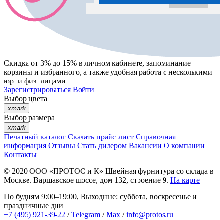
Скидка от 3% до 15%
в личном кабинете, запоминание
корзины
и
избранного
, а также удобная работа с несколькими
юр. и физ. лицами
Зарегистрироваться
Войти
Выбор цвета
xmark
Выбор размера
xmark
Печатный каталог
Скачать прайс-лист
Справочная
информация
Отзывы
Стать дилером
Вакансии
О компании
Контакты
© 2020
ООО «ПРОТОС и К»
Швейная фурнитура со склада в
Москве.
Варшавское шоссе, дом 132, строение 9.
На карте
По будням 9:00–19:00, Выходные: суббота, воскресенье и
праздничные дни
+7 (495) 921-39-22
/
Telegram
/
Max
/
info@protos.ru