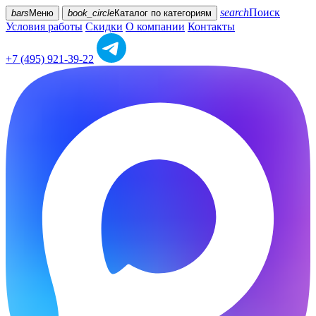
search
Поиск
bars
Меню
book_circle
Каталог
по категориям
Условия работы
Скидки
О компании
Контакты
+7 (495) 921-39-22