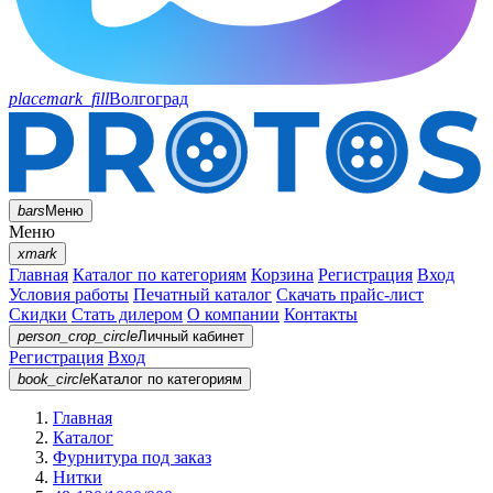
placemark_fill
Волгоград
bars
Меню
Меню
xmark
Главная
Каталог по категориям
Корзина
Регистрация
Вход
Условия работы
Печатный каталог
Скачать прайс-лист
Скидки
Стать дилером
О компании
Контакты
person_crop_circle
Личный кабинет
Регистрация
Вход
book_circle
Каталог
по категориям
Главная
Каталог
Фурнитура под заказ
Нитки