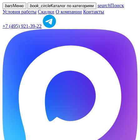
search
Поиск
bars
Меню
book_circle
Каталог
по категориям
Условия работы
Скидки
О компании
Контакты
+7 (495) 921-39-22