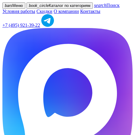
search
Поиск
bars
Меню
book_circle
Каталог
по категориям
Условия работы
Скидки
О компании
Контакты
+7 (495) 921-39-22