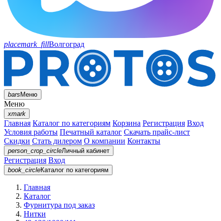
placemark_fill
Волгоград
bars
Меню
Меню
xmark
Главная
Каталог по категориям
Корзина
Регистрация
Вход
Условия работы
Печатный каталог
Скачать прайс-лист
Скидки
Стать дилером
О компании
Контакты
person_crop_circle
Личный кабинет
Регистрация
Вход
book_circle
Каталог
по категориям
Главная
Каталог
Фурнитура под заказ
Нитки