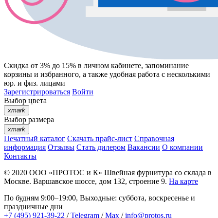
Скидка от 3% до 15%
в личном кабинете, запоминание
корзины
и
избранного
, а также удобная работа с несколькими
юр. и физ. лицами
Зарегистрироваться
Войти
Выбор цвета
xmark
Выбор размера
xmark
Печатный каталог
Скачать прайс-лист
Справочная
информация
Отзывы
Стать дилером
Вакансии
О компании
Контакты
© 2020
ООО «ПРОТОС и К»
Швейная фурнитура со склада в
Москве.
Варшавское шоссе, дом 132, строение 9.
На карте
По будням 9:00–19:00, Выходные: суббота, воскресенье и
праздничные дни
+7 (495) 921-39-22
/
Telegram
/
Max
/
info@protos.ru