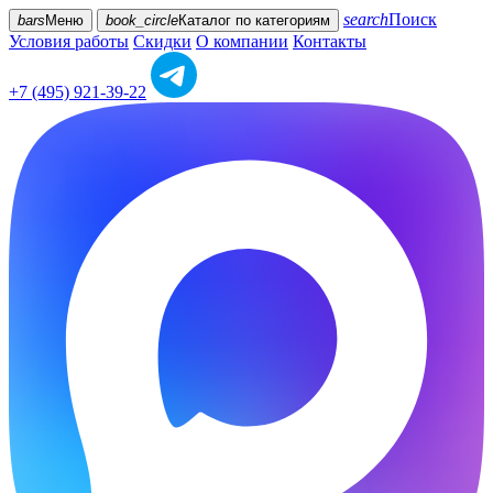
search
Поиск
bars
Меню
book_circle
Каталог
по категориям
Условия работы
Скидки
О компании
Контакты
+7 (495) 921-39-22