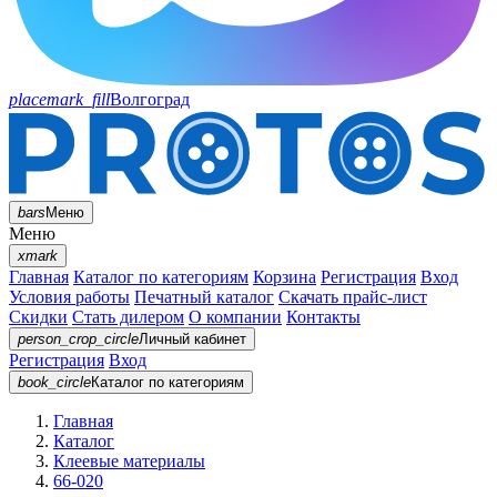
placemark_fill
Волгоград
bars
Меню
Меню
xmark
Главная
Каталог по категориям
Корзина
Регистрация
Вход
Условия работы
Печатный каталог
Скачать прайс-лист
Скидки
Стать дилером
О компании
Контакты
person_crop_circle
Личный кабинет
Регистрация
Вход
book_circle
Каталог
по категориям
Главная
Каталог
Клеевые материалы
66-020