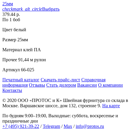
25мм
checkmark_alt_circle
Выбрать
379.44 р.
По 1 боб
Цвет
белый
Размер
25мм
Материал
клей ПА
Прочее
91,44 м рулон
Артикул
66-025
Печатный каталог
Скачать прайс-лист
Справочная
информация
Отзывы
Стать дилером
Вакансии
О компании
Контакты
© 2020
ООО «ПРОТОС и К»
Швейная фурнитура со склада в
Москве.
Варшавское шоссе, дом 132, строение 9.
На карте
По будням 9:00–19:00, Выходные: суббота, воскресенье и
праздничные дни
+7 (495) 921-39-22
/
Telegram
/
Max
/
info@protos.ru