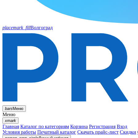
placemark_fill
Волгоград
bars
Меню
Меню
xmark
Главная
Каталог по категориям
Корзина
Регистрация
Вход
Условия работы
Печатный каталог
Скачать прайс-лист
Скидки