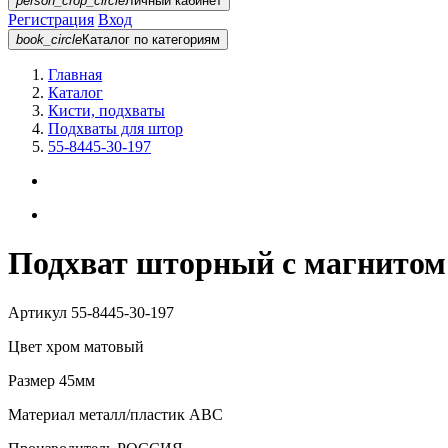
person_crop_circle
Личный кабинет
Регистрация
Вход
book_circle
Каталог
по категориям
Главная
Каталог
Кисти, подхваты
Подхваты для штор
55-8445-30-197
Подхват шторный с магнитом 
Артикул
55-8445-30-197
Цвет
хром матовый
Размер
45мм
Материал
металл/пластик АВС