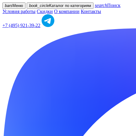
search
Поиск
bars
Меню
book_circle
Каталог
по категориям
Условия работы
Скидки
О компании
Контакты
+7 (495) 921-39-22