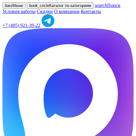
search
Поиск
bars
Меню
book_circle
Каталог
по категориям
Условия работы
Скидки
О компании
Контакты
+7 (495) 921-39-22