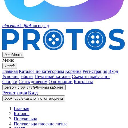
placemark_fill
Волгоград
bars
Меню
Меню
xmark
Главная
Каталог по категориям
Корзина
Регистрация
Вход
Условия работы
Печатный каталог
Скачать прайс-лист
Скидки
Стать дилером
О компании
Контакты
person_crop_circle
Личный кабинет
Регистрация
Вход
book_circle
Каталог
по категориям
Главная
Каталог
Полукольца
Полукольца плоские литые