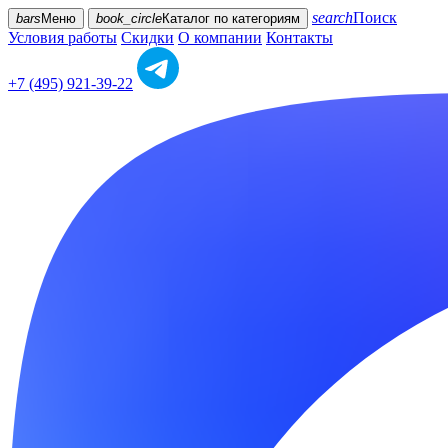
search
Поиск
bars
Меню
book_circle
Каталог
по категориям
Условия работы
Скидки
О компании
Контакты
+7 (495) 921-39-22