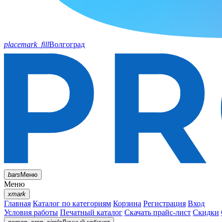
placemark_fill
Волгоград
bars
Меню
Меню
xmark
Главная
Каталог по категориям
Корзина
Регистрация
Вход
Условия работы
Печатный каталог
Скачать прайс-лист
Скидки