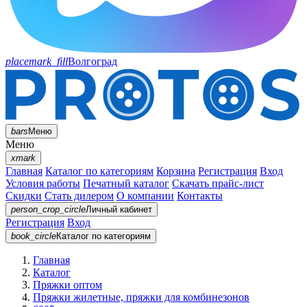
placemark_fill
Волгоград
bars
Меню
Меню
xmark
Главная
Каталог по категориям
Корзина
Регистрация
Вход
Условия работы
Печатный каталог
Скачать прайс-лист
Скидки
Стать дилером
О компании
Контакты
person_crop_circle
Личный кабинет
Регистрация
Вход
book_circle
Каталог
по категориям
Главная
Каталог
Пряжки оптом
Пряжки жилетные, пряжки для комбинезонов