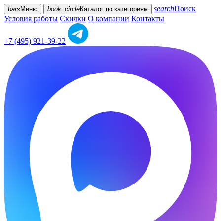
search
Поиск
bars
Меню
book_circle
Каталог
по категориям
Условия работы
Скидки
О компании
Контакты
+7 (495) 921-39-22