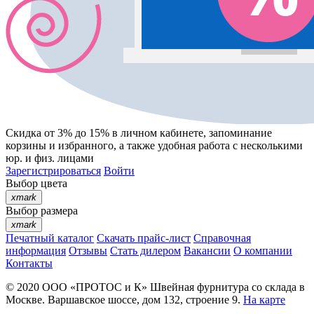
Скидка от 3% до 15%
в личном кабинете, запоминание
корзины
и
избранного
, а также удобная работа с несколькими
юр. и физ. лицами
Зарегистрироваться
Войти
Выбор цвета
xmark
Выбор размера
xmark
Печатный каталог
Скачать прайс-лист
Справочная
информация
Отзывы
Стать дилером
Вакансии
О компании
Контакты
© 2020
ООО «ПРОТОС и К»
Швейная фурнитура со склада в
Москве.
Варшавское шоссе, дом 132, строение 9.
На карте