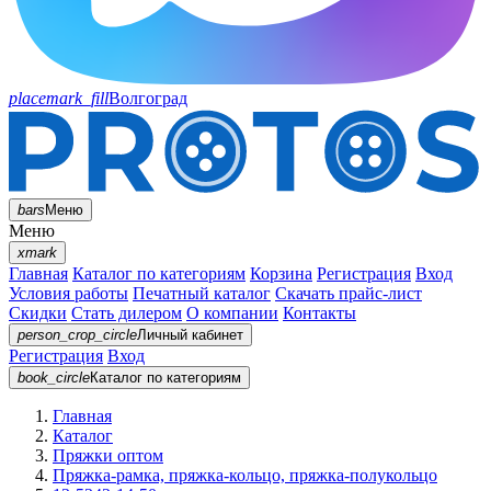
placemark_fill
Волгоград
bars
Меню
Меню
xmark
Главная
Каталог по категориям
Корзина
Регистрация
Вход
Условия работы
Печатный каталог
Скачать прайс-лист
Скидки
Стать дилером
О компании
Контакты
person_crop_circle
Личный кабинет
Регистрация
Вход
book_circle
Каталог
по категориям
Главная
Каталог
Пряжки оптом
Пряжка-рамка, пряжка-кольцо, пряжка-полукольцо