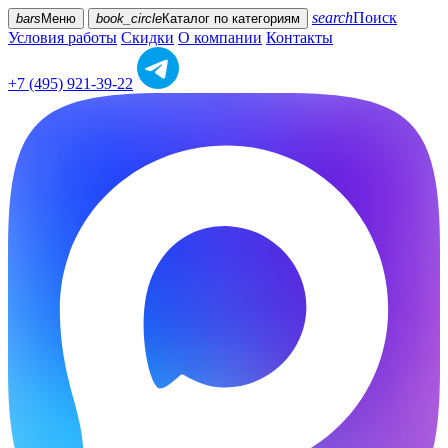
search
Поиск
bars
Меню
book_circle
Каталог
по категориям
Условия работы
Скидки
О компании
Контакты
+7 (495) 921-39-22