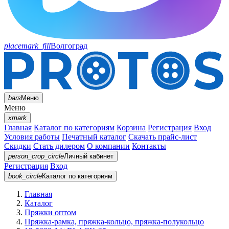
placemark_fill
Волгоград
bars
Меню
Меню
xmark
Главная
Каталог по категориям
Корзина
Регистрация
Вход
Условия работы
Печатный каталог
Скачать прайс-лист
Скидки
Стать дилером
О компании
Контакты
person_crop_circle
Личный кабинет
Регистрация
Вход
book_circle
Каталог
по категориям
Главная
Каталог
Пряжки оптом
Пряжка-рамка, пряжка-кольцо, пряжка-полукольцо