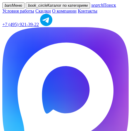
search
Поиск
bars
Меню
book_circle
Каталог
по категориям
Условия работы
Скидки
О компании
Контакты
+7 (495) 921-39-22