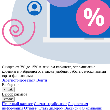
Скидка от 3% до 15%
в личном кабинете, запоминание
корзины
и
избранного
, а также удобная работа с несколькими
юр. и физ. лицами
Зарегистрироваться
Войти
Выбор цвета
xmark
Выбор размера
xmark
Печатный каталог
Скачать прайс-лист
Справочная
информация
Отзывы
Стать дилером
Вакансии
О компании