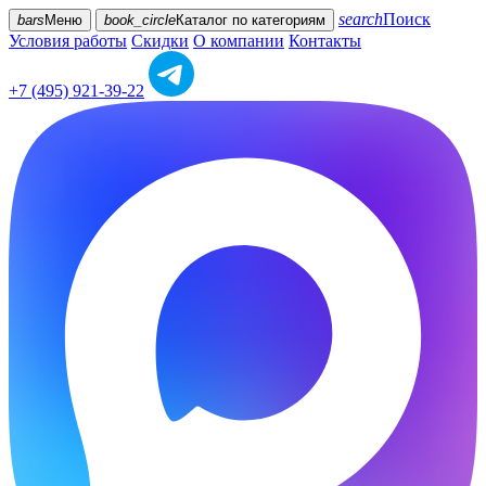
search
Поиск
bars
Меню
book_circle
Каталог
по категориям
Условия работы
Скидки
О компании
Контакты
+7 (495) 921-39-22