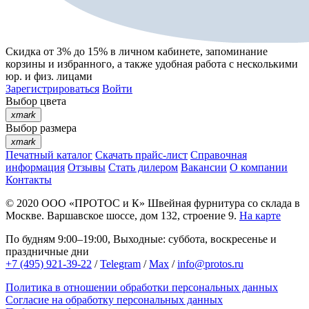
Скидка от 3% до 15%
в личном кабинете, запоминание
корзины
и
избранного
, а также удобная работа с несколькими
юр. и физ. лицами
Зарегистрироваться
Войти
Выбор цвета
xmark
Выбор размера
xmark
Печатный каталог
Скачать прайс-лист
Справочная
информация
Отзывы
Стать дилером
Вакансии
О компании
Контакты
© 2020
ООО «ПРОТОС и К»
Швейная фурнитура со склада в
Москве.
Варшавское шоссе, дом 132, строение 9.
На карте
По будням 9:00–19:00, Выходные: суббота, воскресенье и
праздничные дни
+7 (495) 921-39-22
/
Telegram
/
Max
/
info@protos.ru
Политика в отношении обработки персональных данных
Согласие на обработку персональных данных