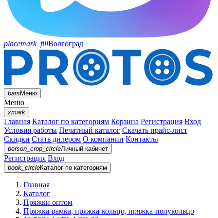
placemark_fill
Волгоград
bars
Меню
Меню
xmark
Главная
Каталог по категориям
Корзина
Регистрация
Вход
Условия работы
Печатный каталог
Скачать прайс-лист
Скидки
Стать дилером
О компании
Контакты
person_crop_circle
Личный кабинет
Регистрация
Вход
book_circle
Каталог
по категориям
Главная
Каталог
Пряжки оптом
Пряжка-рамка, пряжка-кольцо, пряжка-полукольцо