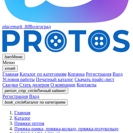
placemark_fill
Волгоград
bars
Меню
Меню
xmark
Главная
Каталог по категориям
Корзина
Регистрация
Вход
Условия работы
Печатный каталог
Скачать прайс-лист
Скидки
Стать дилером
О компании
Контакты
person_crop_circle
Личный кабинет
Регистрация
Вход
book_circle
Каталог
по категориям
Главная
Каталог
Пряжки оптом
Пряжка-рамка, пряжка-кольцо, пряжка-полукольцо