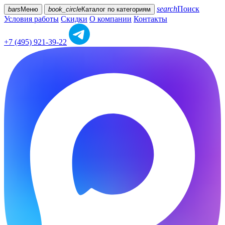
search
Поиск
bars
Меню
book_circle
Каталог
по категориям
Условия работы
Скидки
О компании
Контакты
+7 (495) 921-39-22