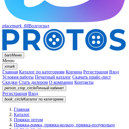
placemark_fill
Волгоград
bars
Меню
Меню
xmark
Главная
Каталог по категориям
Корзина
Регистрация
Вход
Условия работы
Печатный каталог
Скачать прайс-лист
Скидки
Стать дилером
О компании
Контакты
person_crop_circle
Личный кабинет
Регистрация
Вход
book_circle
Каталог
по категориям
Главная
Каталог
Пряжки оптом
Пряжка-рамка, пряжка-кольцо, пряжка-полукольцо