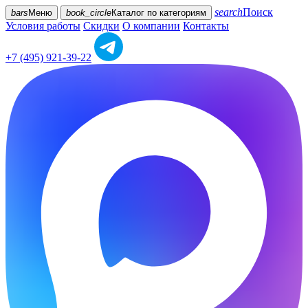
search
Поиск
bars
Меню
book_circle
Каталог
по категориям
Условия работы
Скидки
О компании
Контакты
+7 (495) 921-39-22