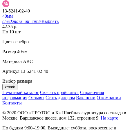
13-5241-02-40
40мм
checkmark_alt_circle
Выбрать
42.35 р.
По 10 шт
Цвет
серебро
Размер
40мм
Материал
АВС
Артикул
13-5241-02-40
Выбор размера
xmark
Печатный каталог
Скачать прайс-лист
Справочная
информация
Отзывы
Стать дилером
Вакансии
О компании
Контакты
© 2020
ООО «ПРОТОС и К»
Швейная фурнитура со склада в
Москве.
Варшавское шоссе, дом 132, строение 9.
На карте
По будням 9:00–19:00, Выходные: суббота, воскресенье и