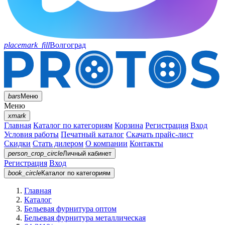
placemark_fill
Волгоград
bars
Меню
Меню
xmark
Главная
Каталог по категориям
Корзина
Регистрация
Вход
Условия работы
Печатный каталог
Скачать прайс-лист
Скидки
Стать дилером
О компании
Контакты
person_crop_circle
Личный кабинет
Регистрация
Вход
book_circle
Каталог
по категориям
Главная
Каталог
Бельевая фурнитура оптом
Бельевая фурнитура металлическая