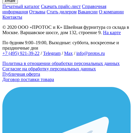
xmark
Печатный каталог
Скачать прайс-лист
Справочная
информация
Отзывы
Стать дилером
Вакансии
О компании
Контакты
© 2020
ООО «ПРОТОС и К»
Швейная фурнитура со склада в
Москве.
Варшавское шоссе, дом 132, строение 9.
На карте
По будням 9:00–19:00, Выходные: суббота, воскресенье и
праздничные дни
+7 (495) 921-39-22
/
Telegram
/
Max
/
info@protos.ru
Политика в отношении обработки персональных данных
Согласие на обработку персональных данных
Публичная оферта
Договор поставки товара