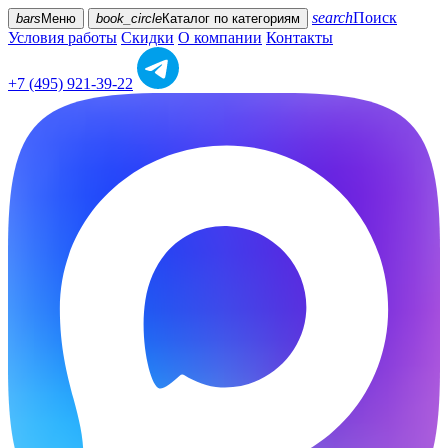
search
Поиск
bars
Меню
book_circle
Каталог
по категориям
Условия работы
Скидки
О компании
Контакты
+7 (495) 921-39-22