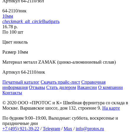
Артикул
64-2110/зол
64-2110/ник
10мм
checkmark_alt_circle
Выбрать
16.78 р.
По 100 шт
Цвет
никель
Размер
10мм
Материал
металл ZAMAK (цинко-алюминиевый сплав)
Артикул
64-2110/ник
Печатный каталог
Скачать прайс-лист
Справочная
информация
Отзывы
Стать дилером
Вакансии
О компании
Контакты
© 2020
ООО «ПРОТОС и К»
Швейная фурнитура со склада в
Москве.
Варшавское шоссе, дом 132, строение 9.
На карте
По будням 9:00–19:00, Выходные: суббота, воскресенье и
праздничные дни
+7 (495) 921-39-22
/
Telegram
/
Max
/
info@protos.ru