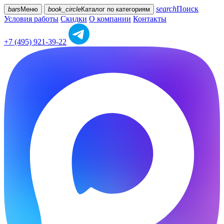
search
Поиск
bars
Меню
book_circle
Каталог
по категориям
Условия работы
Скидки
О компании
Контакты
+7 (495) 921-39-22