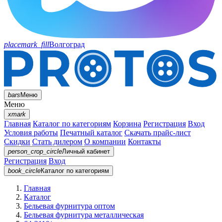
placemark_fill
Волгоград
bars
Меню
Меню
xmark
Главная
Каталог по категориям
Корзина
Регистрация
Вход
Условия работы
Печатный каталог
Скачать прайс-лист
Скидки
Стать дилером
О компании
Контакты
person_crop_circle
Личный кабинет
Регистрация
Вход
book_circle
Каталог
по категориям
Главная
Каталог
Бельевая фурнитура оптом
Бельевая фурнитура металлическая