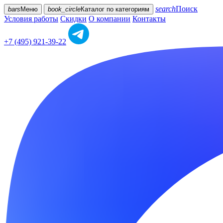
search
Поиск
bars
Меню
book_circle
Каталог
по категориям
Условия работы
Скидки
О компании
Контакты
+7 (495) 921-39-22