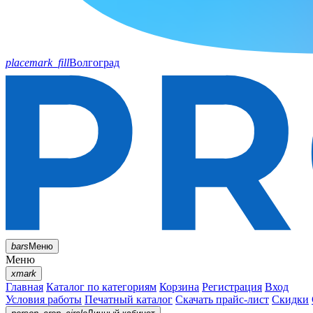
placemark_fill
Волгоград
bars
Меню
Меню
xmark
Главная
Каталог по категориям
Корзина
Регистрация
Вход
Условия работы
Печатный каталог
Скачать прайс-лист
Скидки