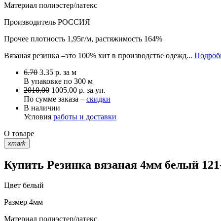
Материал
полиэстер/латекс
Производитель
РОССИЯ
Прочее
плотность 1,95г/м, растяжимость 164%
Вязаная резинка –это 100% хит в производстве одежд...
Подробн
6.70
3.35
р.
за м
В упаковке по
300 м
2010.00
1005.00 р. за уп.
По сумме заказа –
скидки
В наличии
Условия
работы и доставки
О товаре
xmark
Купить Резинка вязаная 4мм белый 121-
Цвет
белый
Размер
4мм
Материал
полиэстер/латекс