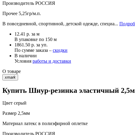
Производитель
РОССИЯ
Прочее
5,25гр/м.п.
В повседневной, спортивной, детской одежде, специа...
Подроб
12.41
р.
за м
В упаковке по
150 м
1861.50 р. за уп.
По сумме заказа –
скидки
В наличии
Условия
работы и доставки
О товаре
xmark
Купить Шнур-резинка эластичный 2,5мм
Цвет
серый
Размер
2,5мм
Материал
латекс в полиэфирной оплетке
Производитель
РОССИЯ