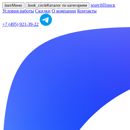
search
Поиск
bars
Меню
book_circle
Каталог
по категориям
Условия работы
Скидки
О компании
Контакты
+7 (495) 921-39-22