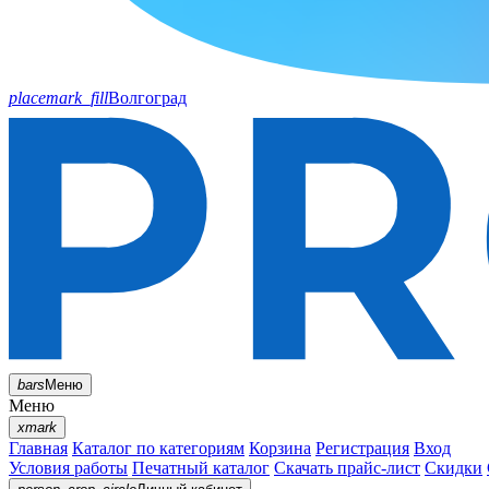
placemark_fill
Волгоград
bars
Меню
Меню
xmark
Главная
Каталог по категориям
Корзина
Регистрация
Вход
Условия работы
Печатный каталог
Скачать прайс-лист
Скидки