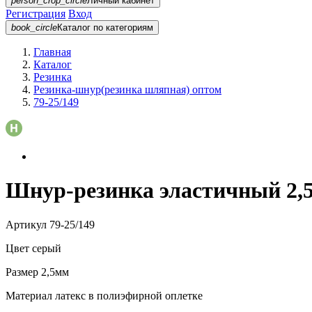
person_crop_circle
Личный кабинет
Регистрация
Вход
book_circle
Каталог
по категориям
Главная
Каталог
Резинка
Резинка-шнур(резинка шляпная) оптом
79-25/149
Шнур-резинка эластичный 2,5
Артикул
79-25/149
Цвет
серый
Размер
2,5мм
Материал
латекс в полиэфирной оплетке