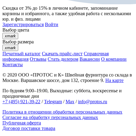
Скидка от 3% до 15%
в личном кабинете, запоминание
корзины
и
избранного
, а также удобная работа с несколькими
юр. и физ. лицами
Зарегистрироваться
Войти
Выбор цвета
xmark
Выбор размера
xmark
Печатный каталог
Скачать прайс-лист
Справочная
информация
Отзывы
Стать дилером
Вакансии
О компании
Контакты
© 2020
ООО «ПРОТОС и К»
Швейная фурнитура со склада в
Москве.
Варшавское шоссе, дом 132, строение 9.
На карте
По будням 9:00–19:00, Выходные: суббота, воскресенье и
праздничные дни
+7 (495) 921-39-22
/
Telegram
/
Max
/
info@protos.ru
Политика в отношении обработки персональных данных
Согласие на обработку персональных данных
Публичная оферта
Договор поставки товара