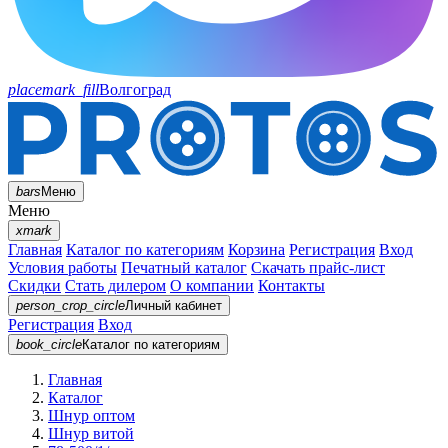
placemark_fill
Волгоград
bars
Меню
Меню
xmark
Главная
Каталог по категориям
Корзина
Регистрация
Вход
Условия работы
Печатный каталог
Скачать прайс-лист
Скидки
Стать дилером
О компании
Контакты
person_crop_circle
Личный кабинет
Регистрация
Вход
book_circle
Каталог
по категориям
Главная
Каталог
Шнур оптом
Шнур витой