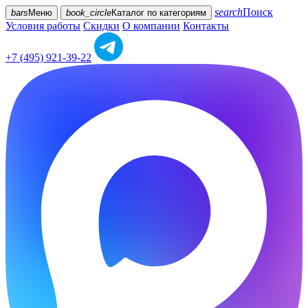
search
Поиск
bars
Меню
book_circle
Каталог
по категориям
Условия работы
Скидки
О компании
Контакты
+7 (495) 921-39-22