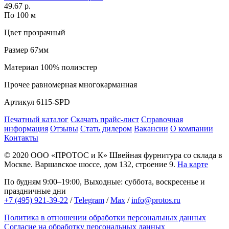
49.67 р.
По 100 м
Цвет
прозрачный
Размер
67мм
Материал
100% полиэстер
Прочее
равномерная многокарманная
Артикул
6115-SPD
Печатный каталог
Скачать прайс-лист
Справочная
информация
Отзывы
Стать дилером
Вакансии
О компании
Контакты
© 2020
ООО «ПРОТОС и К»
Швейная фурнитура со склада в
Москве.
Варшавское шоссе, дом 132, строение 9.
На карте
По будням 9:00–19:00, Выходные: суббота, воскресенье и
праздничные дни
+7 (495) 921-39-22
/
Telegram
/
Max
/
info@protos.ru
Политика в отношении обработки персональных данных
Согласие на обработку персональных данных