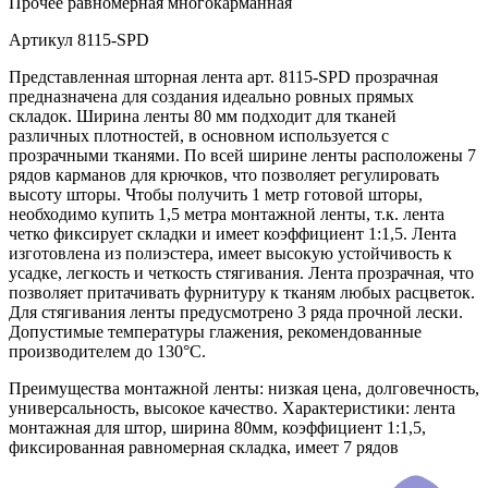
Прочее
равномерная многокарманная
Артикул
8115-SPD
Представленная шторная лента арт. 8115-SPD прозрачная
предназначена для создания идеально ровных прямых
складок. Ширина ленты 80 мм подходит для тканей
различных плотностей, в основном используется с
прозрачными тканями. По всей ширине ленты расположены 7
рядов карманов для крючков, что позволяет регулировать
высоту шторы. Чтобы получить 1 метр готовой шторы,
необходимо купить 1,5 метра монтажной ленты, т.к. лента
четко фиксирует складки и имеет коэффициент 1:1,5. Лента
изготовлена из полиэстера, имеет высокую устойчивость к
усадке, легкость и четкость стягивания. Лента прозрачная, что
позволяет притачивать фурнитуру к тканям любых расцветок.
Для стягивания ленты предусмотрено 3 ряда прочной лески.
Допустимые температуры глажения, рекомендованные
производителем до 130°C.
Преимущества монтажной ленты: низкая цена, долговечность,
универсальность, высокое качество. Характеристики: лента
монтажная для штор, ширина 80мм, коэффициент 1:1,5,
фиксированная равномерная складка, имеет 7 рядов