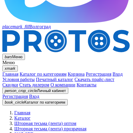
placemark_fill
Волгоград
bars
Меню
Меню
xmark
Главная
Каталог по категориям
Корзина
Регистрация
Вход
Условия работы
Печатный каталог
Скачать прайс-лист
Скидки
Стать дилером
О компании
Контакты
person_crop_circle
Личный кабинет
Регистрация
Вход
book_circle
Каталог
по категориям
Главная
Каталог
Шторная тесьма (лента) оптом
Шторная тесьма (лента) прозрачная