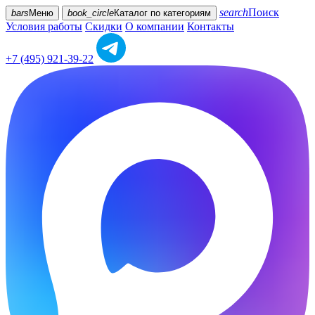
search
Поиск
bars
Меню
book_circle
Каталог
по категориям
Условия работы
Скидки
О компании
Контакты
+7 (495) 921-39-22