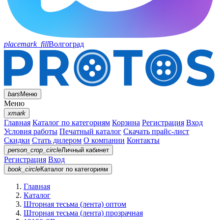
placemark_fill
Волгоград
bars
Меню
Меню
xmark
Главная
Каталог по категориям
Корзина
Регистрация
Вход
Условия работы
Печатный каталог
Скачать прайс-лист
Скидки
Стать дилером
О компании
Контакты
person_crop_circle
Личный кабинет
Регистрация
Вход
book_circle
Каталог
по категориям
Главная
Каталог
Шторная тесьма (лента) оптом
Шторная тесьма (лента) прозрачная