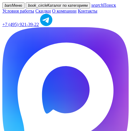
search
Поиск
bars
Меню
book_circle
Каталог
по категориям
Условия работы
Скидки
О компании
Контакты
+7 (495) 921-39-22