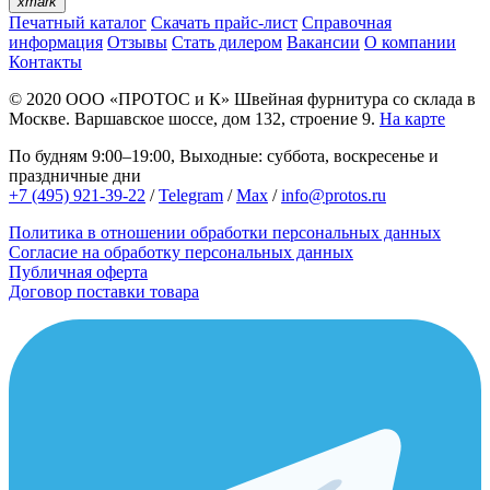
xmark
Печатный каталог
Скачать прайс-лист
Справочная
информация
Отзывы
Стать дилером
Вакансии
О компании
Контакты
© 2020
ООО «ПРОТОС и К»
Швейная фурнитура со склада в
Москве.
Варшавское шоссе, дом 132, строение 9.
На карте
По будням 9:00–19:00, Выходные: суббота, воскресенье и
праздничные дни
+7 (495) 921-39-22
/
Telegram
/
Max
/
info@protos.ru
Политика в отношении обработки персональных данных
Согласие на обработку персональных данных
Публичная оферта
Договор поставки товара