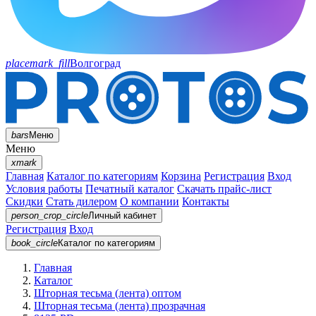
placemark_fill
Волгоград
bars
Меню
Меню
xmark
Главная
Каталог по категориям
Корзина
Регистрация
Вход
Условия работы
Печатный каталог
Скачать прайс-лист
Скидки
Стать дилером
О компании
Контакты
person_crop_circle
Личный кабинет
Регистрация
Вход
book_circle
Каталог
по категориям
Главная
Каталог
Шторная тесьма (лента) оптом
Шторная тесьма (лента) прозрачная