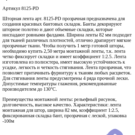
Артикул
8125-PD
Шторная лента арт. 8125-PD прозрачная предназначена для
создания красивых бантовых складок. Банты декорируют
шторное полотно и дают объемные складки, которые
ниспадают ровными фалдами. Ширина ленты 82 мм подходит
для тканей различных плотностей, отлично драпирует мягкие
прозрачные ткани. Чтобы получить 1 метр готовой шторы,
необходимо купить 2,50 метра монтажной ленты, т.к. лента
четко фиксирует складки и имеет коэффициент 1:2.5. Лента
изготовлена из полиэстера, имеет высокую устойчивость к
усадке, легкость и четкость стягивания. Лента прозрачная, что
позволяет притачивать фурнитуру к тканям любых расцветок.
Для стягивания ленты предусмотрены 4 ряда прочной лески.
Допустимые температуры глажения, рекомендованные
производителем до 130°C.
Преимущества монтажной ленты: рельефный рисунок,
долговечность, высокое качество. Характеристики: лента
монтажная для штор, ширина 82 мм, коэффициент 1:2.5,
фиксированная складка бант, прозрачная с леской, упаковка
-100м