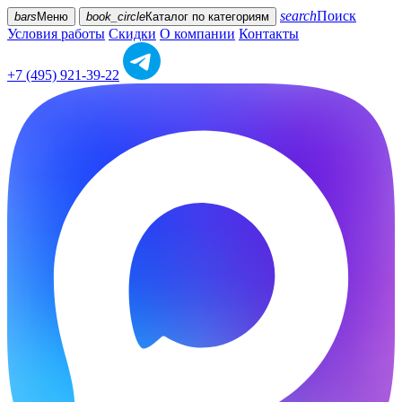
search
Поиск
bars
Меню
book_circle
Каталог
по категориям
Условия работы
Скидки
О компании
Контакты
+7 (495) 921-39-22